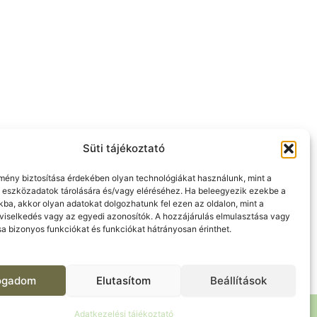
Süti tájékoztató
lmény biztosítása érdekében olyan technológiákat használunk, mint a
 eszközadatok tárolására és/vagy eléréséhez. Ha beleegyezik ezekbe a
kba, akkor olyan adatokat dolgozhatunk fel ezen az oldalon, mint a
viselkedés vagy az egyedi azonosítók. A hozzájárulás elmulasztása vagy
a bizonyos funkciókat és funkciókat hátrányosan érinthet.
fogadom
Elutasítom
Beállítások
Adatkezelési tájékoztató