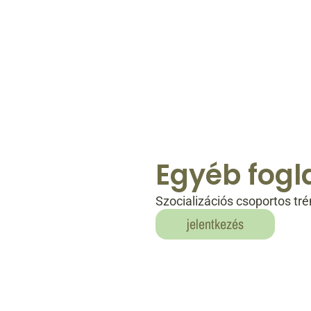
Egyéb fogl
Szocializációs csoportos tr
jelentkezés