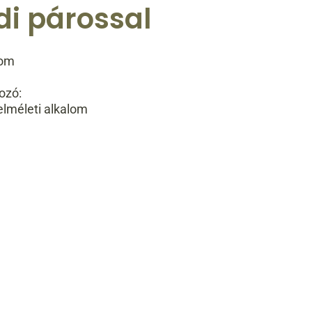
i párossal
lom
ozó:
 elméleti alkalom