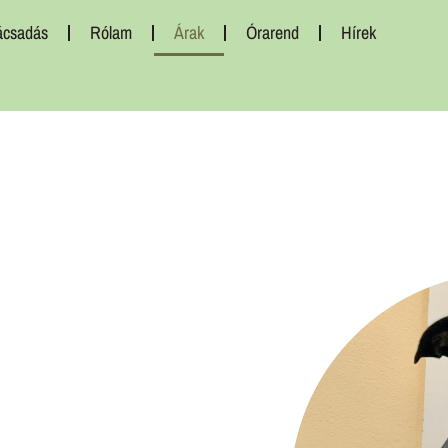
ácsadás
Rólam
Árak
Órarend
Hírek