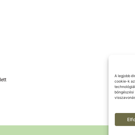
A legjobb é
lett
cookie-k az
technológiá
böngészési 
visszavonás
El