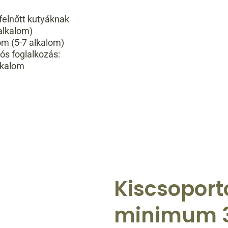
felnőtt kutyáknak
alkalom)
om (5-7 alkalom)
ós foglalkozás:
lkalom
Kiscsoport
minimum 