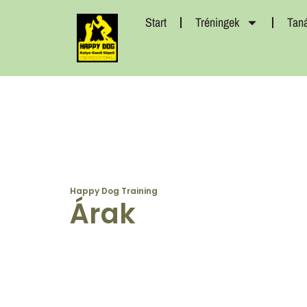
Start
Tréningek
Tan
Happy Dog Training
Árak