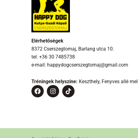
Elérhetőségek
8372 Cserszegtomaj, Barlang utca 10.
tel: +36 30 7485738
e-mail: happydogcserszegtomaj@gmail.com
Tréningek helyszíne:
Keszthely, Fenyves allé mel
F
I
T
a
n
i
c
s
k
e
t
t
b
a
o
o
g
k
o
r