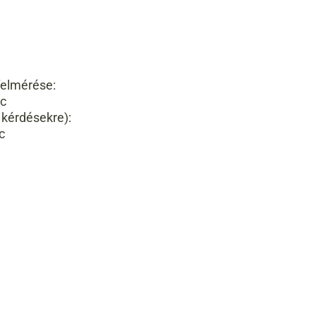
felmérése:
rc
 kérdésekre):
c